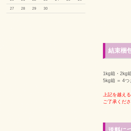
27
28
29
30
結束梱
1kg箱・2kg
5kg箱 ＝ 4
上記を越える
ご了承くださ
送料に